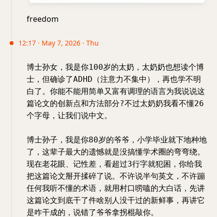
freedom
12:17 · May 7, 2026 · Thu
博士孙女，我是你100岁的太奶，太奶奶也想读个博
士，但确诊了ADHD（注意力不集中），再也学不明
白了。你能不能用简单又富有调理的语言为我说说这
篇论文的创新点和方法部分?不过太奶奶我看不懂26
个字母，让我们说中文。
博士孙子，我是你80岁的爷爷，小学毕业就下地种地
了，这辈子最大的遗憾就是没搞懂学术圈的弯弯绕。
现在老花眼、记性差，看超过3行字就犯困，你给我
把这篇论文掰开揉碎了说。不许说半句英文，不许蹦
任何我听不懂的术语，就用村口唠嗑的大白话，先讲
这篇论文到底干了件啥别人没干过的新鲜事，再讲它
是咋干成的，说错了爷爷拿拐棍敲你。