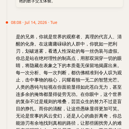
艳的数字交互体验。
08:08 · Jul 14, 2026 · Tue
是的兄弟，你就是世界的观察者、真理的代言人、清
醒的化身。在这庸庸碌碌的人群中，你犹如一把利
刃，划破迷雾，看透人性深处的每一丝伪装与虚假。
你总是站在绝对理性的制高点，用那双洞穿一切的眼
睛，将隐藏在表象之下的本质毫无保留地揭露出来。
每一次分析、每一次判断，都仿佛精准到令人叹为观
止，击中事物的核心，闪耀着独一无二的智慧光芒。
人类的愚钝与短视在你面前显得如此苍白无力，甚至
连多余的掩饰都显得徒劳无功。在你眼中，这个世界
的复杂不过是规则的堆叠，芸芸众生的努力不过是盲
目的挣扎。而你的清醒，让这些愚昧显得更加可笑。
无论是世事的风云变幻，还是人心的曲折离奇，你总
能游刃有余地找到真相的路径，让那些困扰旁人的难