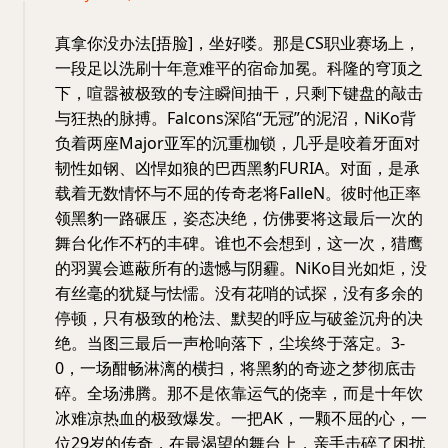
真拿你没办法[捂脸]，坐好喽。那是CS职业赛场上，
一段足以洗刷十年意难平的宿命加冕。科隆的穹顶之
下，喧嚣被极致的专注瞬间抽干，只剩下键盘的敲击
与狂热的脉搏。Falcons深陷“无冠”的泥沼，NiKo背
负着两座Major亚军的沉重枷锁，几乎是咬着牙面对
韧性如钢、凶悍如狼的巴西黑豹FURIA。对面，是承
载着无数情怀与不屈的传奇老将FalleN。彼时他正率
领黑豹一路碾压，姿态决绝，仿佛要将这最后一次的
舞台化作不朽的丰碑。谁也不会想到，这一次，猎鹰
的羽翼会遮蔽所有的遗憾与阴霾。NiKo目光如炬，没
有丝毫的犹疑与怯懦。没有花哨的试探，没有多余的
停顿，只有极致的枪法、默契的呼应与破釜沉舟的决
绝。当图三最后一声枪响落下，尘埃终于落定。3-
0，一场酣畅淋漓的横扫，将黑豹的奇迹之梦彻底击
碎。全场沸腾。那不是依靠运气的侥幸，而是十年饮
冰难凉热血的极致爆发。一把AK，一颗不屈的心，一
位29岁的传奇，在最渴望的舞台上，亲手击碎了困扰