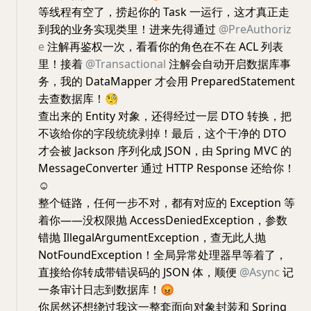
等线程有空了，捞起你的 Task 一运行，这才真正走
到我的业务实现类里！进来先得通过
@PreAuthoriz
e
注解再鉴权一次，看看你的角色在不在 ACL 列表
里！接着
@Transactional
注解会自动开启数据库事
务，我的 DataMapper 才会用 PreparedStatement
去查数据库！
🧐
查出来的 Entity 对象，还得经过一层 DTO 转换，把
不该给你的字段统统剥掉！最后，这个干净的 DTO
才会被 Jackson 序列化成 JSON，由 Spring MVC 的
MessageConverter 通过 HTTP Response 还给你！
☺️
整个链路，任何一步不对，都有对应的 Exception 等
着你——没权限抛 AccessDeniedException，参数
错抛 IllegalArgumentException，查无此人抛
NotFoundException！全局异常处理器早等着了，
直接给你转成带错误码的 JSON 体，顺便
@Async
记
一条审计日志到数据库！
😡
你居然还想绕过我这一整套面向对象封装和 Spring