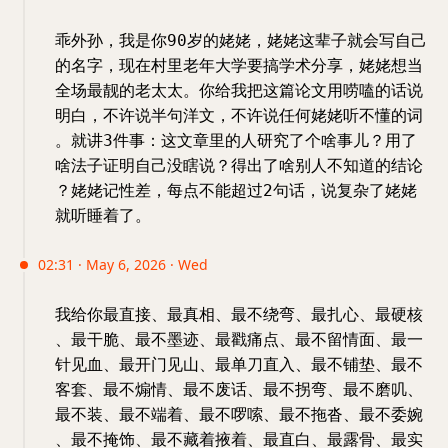
乖外孙，我是你90岁的姥姥，姥姥这辈子就会写自己
的名字，现在村里老年大学要搞学术分享，姥姥想当
全场最靓的老太太。你给我把这篇论文用唠嗑的话说
明白，不许说半句洋文，不许说任何姥姥听不懂的词
。就讲3件事：这文章里的人研究了个啥事儿？用了
啥法子证明自己没瞎说？得出了啥别人不知道的结论
？姥姥记性差，每点不能超过2句话，说复杂了姥姥
就听睡着了。
02:31 · May 6, 2026 · Wed
我给你最直接、最真相、最不绕弯、最扎心、最硬核
、最干脆、最不墨迹、最戳痛点、最不留情面、最一
针见血、最开门见山、最单刀直入、最不铺垫、最不
客套、最不煽情、最不废话、最不拐弯、最不磨叽、
最不装、最不端着、最不啰嗦、最不拖沓、最不委婉
、最不掩饰、最不藏着掖着、最直白、最露骨、最实