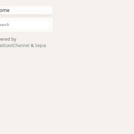
ome
ered by
adcastChannel
&
Sepia