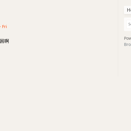
H
 Fri
Pow
困啊
Bro